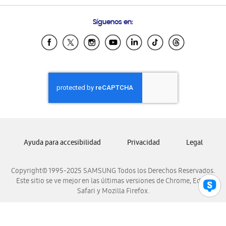
Preguntas Frecuentes
Samsung Costa Rica
Síguenos en:
Samsung Ecuador
Samsung El Salvador
Samsung Guatemala
Samsung Honduras
Samsung Nicaragua
Samsung Panamá
Samsung República Dominicana
Samsung Venezuela
Ayuda para accesibilidad
Privacidad
Legal
Copyright© 1995-2025 SAMSUNG Todos los Derechos Reservados.
Este sitio se ve mejor en las últimas versiones de Chrome, Edge,
Safari y Mozilla Firefox.