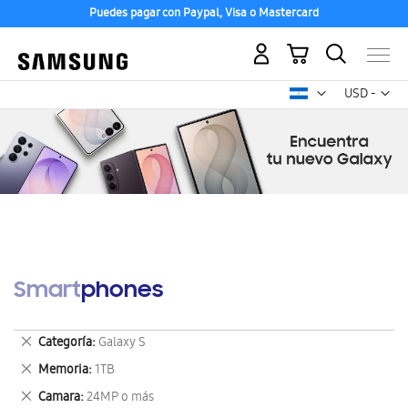
Puedes pagar con Paypal, Visa o Mastercard
Mi carrito
Mon
USD -
dólar
estadounid
Smartphones
Eliminar
Categoría
Galaxy S
este
Eliminar
Memoria
1TB
artículo
este
Eliminar
Camara
24MP o más
artículo