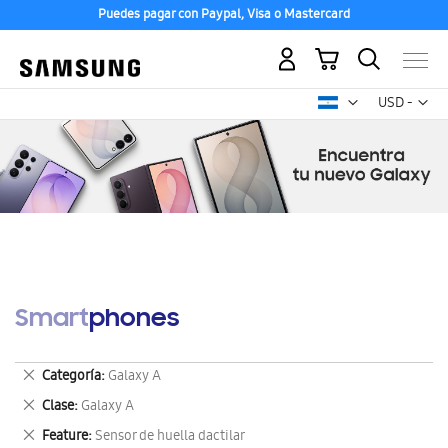
Puedes pagar con Paypal, Visa o Mastercard
Mi carrito
Mon
USD -
dólar
estadounid
Smartphones
Eliminar
Categoría
Galaxy A
este
Eliminar
Clase
Galaxy A
artículo
este
Eliminar
Feature
Sensor de huella dactilar
artículo