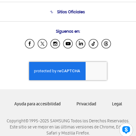
Condiciones de Compra
Soporte telefónico
Sitios Oficiales
Soporte vía eMail
Preguntas Frecuentes
Samsung Costa Rica
Síguenos en:
Samsung Ecuador
Samsung El Salvador
Samsung Guatemala
Samsung Honduras
Samsung Nicaragua
Samsung Panamá
Samsung República Dominicana
Samsung Venezuela
Ayuda para accesibilidad
Privacidad
Legal
Copyright© 1995-2025 SAMSUNG Todos los Derechos Reservados.
Este sitio se ve mejor en las últimas versiones de Chrome, Edge,
Safari y Mozilla Firefox.