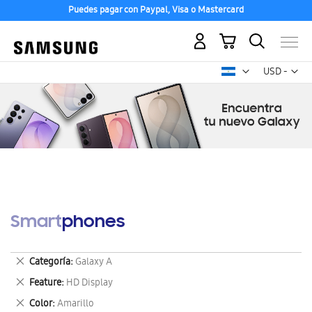
Puedes pagar con Paypal, Visa o Mastercard
Mi carrito
Mon
USD -
dólar
estadounid
Smartphones
Eliminar
Categoría
Galaxy A
este
Eliminar
Feature
HD Display
artículo
este
Eliminar
Color
Amarillo
artículo