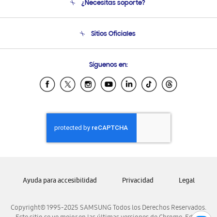
¿Necesitas soporte?
Soporte
Condiciones de Compra
Soporte telefónico
Sitios Oficiales
Soporte vía eMail
Preguntas Frecuentes
Samsung Costa Rica
Síguenos en:
Samsung Ecuador
Samsung El Salvador
Samsung Guatemala
Samsung Honduras
Samsung Nicaragua
Samsung Panamá
Samsung República Dominicana
Samsung Venezuela
Ayuda para accesibilidad
Privacidad
Legal
Copyright© 1995-2025 SAMSUNG Todos los Derechos Reservados.