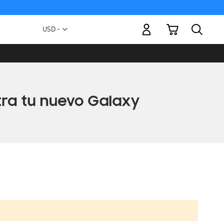
Mi carrito
Moneda
USD -
dólar
estadounidense