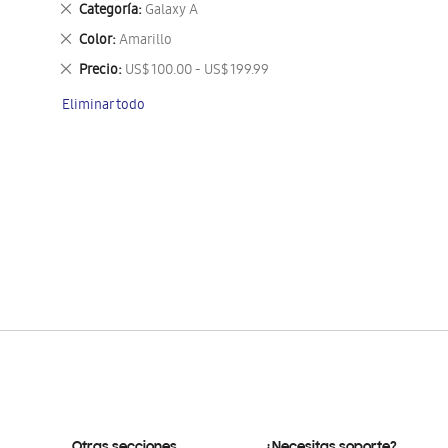
Eliminar
Categoría
Galaxy A
este
Eliminar
Color
Amarillo
artículo
este
Eliminar
Precio
US$ 100.00 - US$ 199.99
artículo
este
Eliminar todo
artículo
Otras secciones
¿Necesitas soporte?