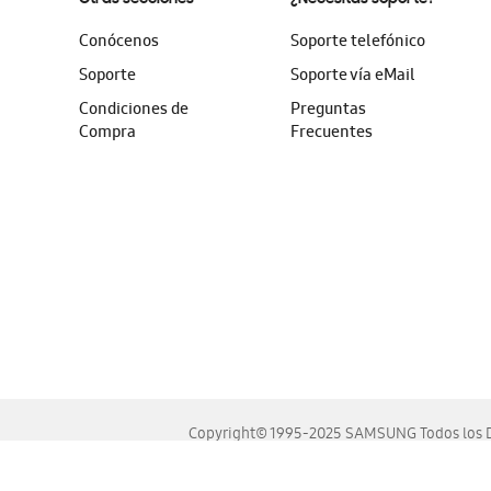
Conócenos
Soporte telefónico
Soporte
Soporte vía eMail
Condiciones de
Preguntas
Compra
Frecuentes
Copyright© 1995-2025 SAMSUNG Todos los D
Este sitio se ve mejor en las últimas versiones de Chrome