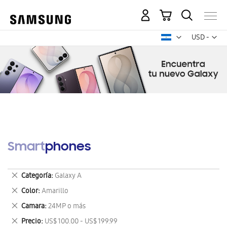
Mi carrito
Mon
USD -
dólar
estadounid
Smartphones
Eliminar
Categoría
Galaxy A
este
Eliminar
Color
Amarillo
artículo
este
Eliminar
Camara
24MP o más
artículo
este
Eliminar
Precio
US$ 100.00 - US$ 199.99
artículo