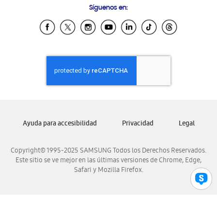
Síguenos en:
Samsung Ecuador
Samsung El Salvador
Samsung Guatemala
Samsung Honduras
Samsung Nicaragua
Samsung Panamá
Samsung República Dominicana
Samsung Venezuela
Ayuda para accesibilidad
Privacidad
Legal
Copyright© 1995-2025 SAMSUNG Todos los Derechos Reservados.
Este sitio se ve mejor en las últimas versiones de Chrome, Edge,
Safari y Mozilla Firefox.