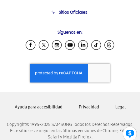
Condiciones de Compra
Soporte telefónico
Sitios Oficiales
Soporte vía eMail
Preguntas Frecuentes
Samsung Costa Rica
Síguenos en:
Samsung Ecuador
Samsung El Salvador
Samsung Guatemala
Samsung Honduras
Samsung Nicaragua
Samsung Panamá
Samsung República Dominicana
Samsung Venezuela
Ayuda para accesibilidad
Privacidad
Legal
Copyright© 1995-2025 SAMSUNG Todos los Derechos Reservados.
Este sitio se ve mejor en las últimas versiones de Chrome, Edge,
Safari y Mozilla Firefox.