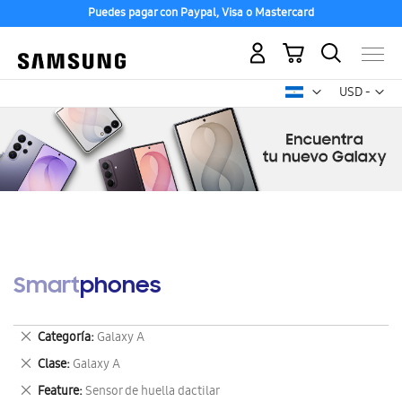
Puedes pagar con Paypal, Visa o Mastercard
Mi carrito
Mon
USD -
dólar
estadounid
Smartphones
Eliminar
Categoría
Galaxy A
este
Eliminar
Clase
Galaxy A
artículo
este
Eliminar
Feature
Sensor de huella dactilar
artículo