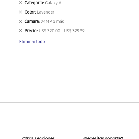
Eliminar
Categoría
Galaxy A
este
Eliminar
Color
Lavender
artículo
este
Eliminar
Camara
24MP o más
artículo
este
Eliminar
Precio
US$ 320.00 - US$ 329.99
artículo
este
Eliminar todo
artículo
Otras secciones
¿Necesitas soporte?