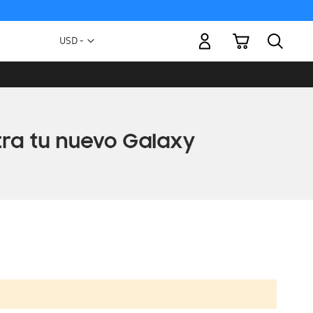
Mi carrito
Moneda
USD -
dólar
estadounidense