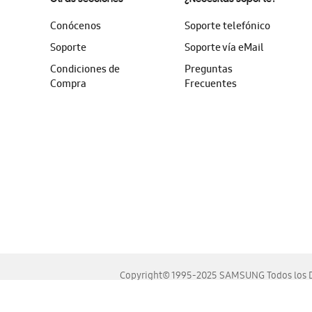
Conócenos
Soporte telefónico
Soporte
Soporte vía eMail
Condiciones de
Preguntas
Compra
Frecuentes
Copyright© 1995-2025 SAMSUNG Todos los D
Este sitio se ve mejor en las últimas versiones de Chrome