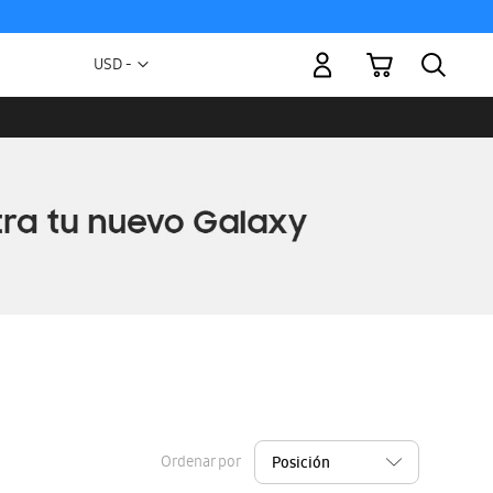
Mi carrito
Moneda
USD -
dólar
estadounidense
Ordenar por