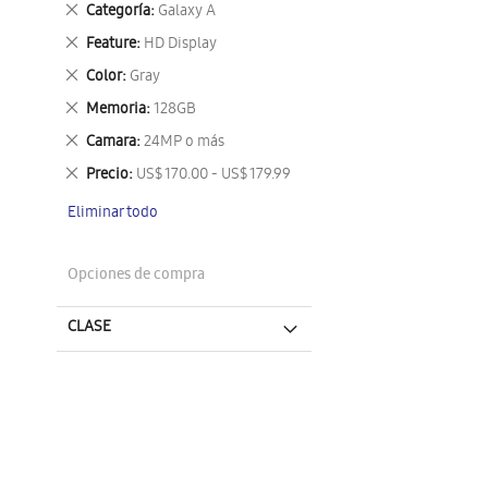
Eliminar
Categoría
Galaxy A
este
Eliminar
Feature
HD Display
artículo
este
Eliminar
Color
Gray
artículo
este
Eliminar
Memoria
128GB
artículo
este
Eliminar
Camara
24MP o más
artículo
este
Eliminar
Precio
US$ 170.00 - US$ 179.99
artículo
este
Eliminar todo
artículo
Opciones de compra
CLASE