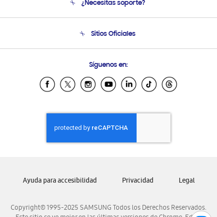
¿Necesitas soporte?
Soporte
Condiciones de Compra
Soporte telefónico
Sitios Oficiales
Soporte vía eMail
Preguntas Frecuentes
Samsung Costa Rica
Síguenos en:
Samsung Ecuador
Samsung El Salvador
Samsung Guatemala
Samsung Honduras
Samsung Nicaragua
Samsung Panamá
Samsung República Dominicana
Samsung Venezuela
Ayuda para accesibilidad
Privacidad
Legal
Copyright© 1995-2025 SAMSUNG Todos los Derechos Reservados.