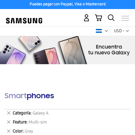
Puedes pagar con Paypal, Visa o Mastercard
Mi carrito
Mon
USD -
dólar
estadounid
Smartphones
Eliminar
Categoría
Galaxy A
este
Eliminar
Feature
Multi-sim
artículo
este
Eliminar
Color
Gray
artículo