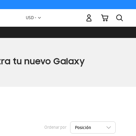
Mi carrito
Moneda
USD -
dólar
estadounidense
Ordenar por