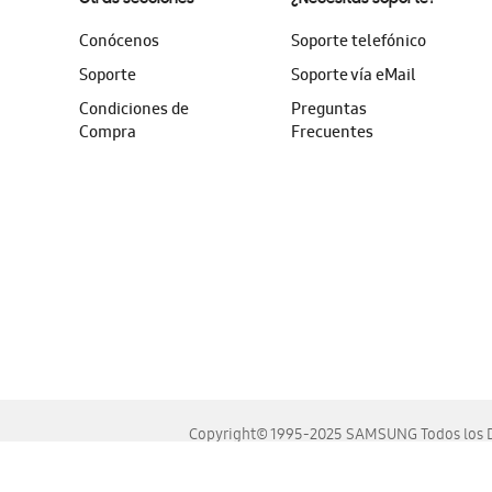
Conócenos
Soporte telefónico
Soporte
Soporte vía eMail
Condiciones de
Preguntas
Compra
Frecuentes
Copyright© 1995-2025 SAMSUNG Todos los D
Este sitio se ve mejor en las últimas versiones de Chrome