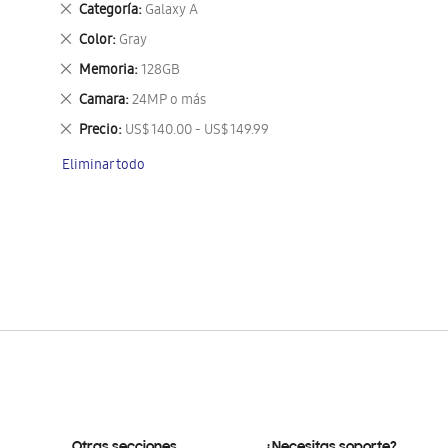
Eliminar
Categoría
Galaxy A
este
Eliminar
Color
Gray
artículo
este
Eliminar
Memoria
128GB
artículo
este
Eliminar
Camara
24MP o más
artículo
este
Eliminar
Precio
US$ 140.00 - US$ 149.99
artículo
este
Eliminar todo
artículo
Otras secciones
¿Necesitas soporte?