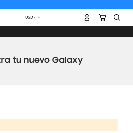
Mi carrito
Moneda
USD -
dólar
estadounidense