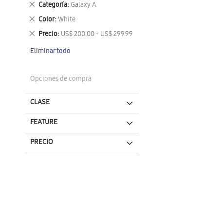
Eliminar
Categoría
Galaxy A
este
Eliminar
Color
White
artículo
este
Eliminar
Precio
US$ 200.00 - US$ 299.99
artículo
este
Eliminar todo
artículo
Opciones de compra
CLASE
FEATURE
PRECIO