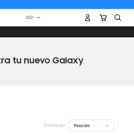
Mi carrito
Moneda
USD -
dólar
estadounidense
Ordenar por