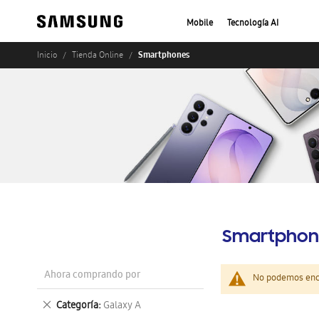
Mobile
Tecnología AI
Smartphones
Inicio
Tienda Online
Smartphon
Ahora comprando por
No podemos enco
Eliminar
Categoría
Galaxy A