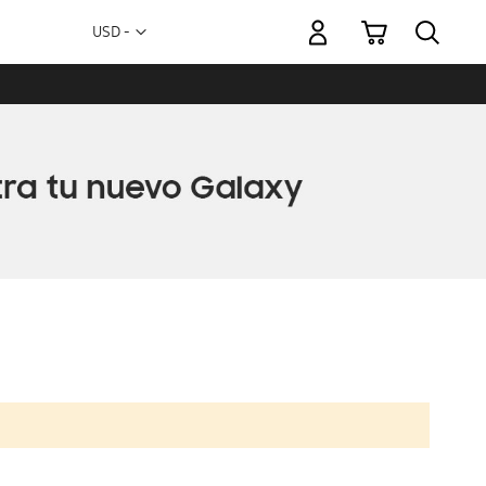
Mi carrito
Moneda
USD -
dólar
estadounidense