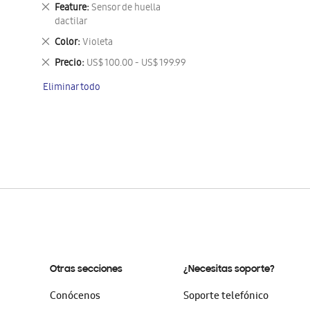
este
Eliminar
Feature
Sensor de huella
artículo
este
dactilar
artículo
Eliminar
Color
Violeta
este
Eliminar
Precio
US$ 100.00 - US$ 199.99
artículo
este
Eliminar todo
artículo
Otras secciones
¿Necesitas soporte?
Conócenos
Soporte telefónico