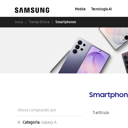
Mobile
Tecnología AI
Smartphones
Inicio
Tienda Online
Smartphon
Ahora comprando por
1
artículo
Eliminar
Categoría
Galaxy A