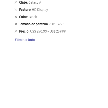
este
Eliminar
Clase
Galaxy A
artículo
este
Eliminar
Feature
HD Display
artículo
este
Eliminar
Color
Black
artículo
este
Eliminar
Tamaño de pantalla
6.0" - 6.9"
artículo
este
Eliminar
Precio
US$ 250.00 - US$ 259.99
artículo
este
Eliminar todo
artículo