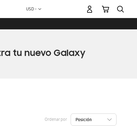
Mi carrito
Moneda
USD -
dólar
estadounidense
Ordenar por