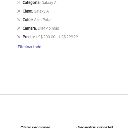
Eliminar
Categoría
Galaxy A
este
Eliminar
Clase
Galaxy A
artículo
este
Eliminar
Color
Azul Polar
artículo
este
Eliminar
Camara
24MP o más
artículo
este
Eliminar
Precio
US$ 200.00 - US$ 299.99
artículo
este
Eliminar todo
artículo
Otras secciones
¿Necesitas soporte?