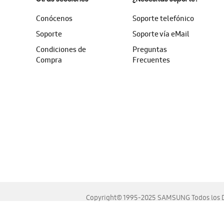
Conócenos
Soporte telefónico
Soporte
Soporte vía eMail
Condiciones de
Preguntas
Compra
Frecuentes
Copyright© 1995-2025 SAMSUNG Todos los D
Este sitio se ve mejor en las últimas versiones de Chrome