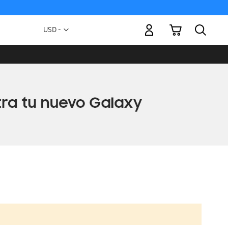
Mi carrito
Moneda
USD -
dólar
estadounidense