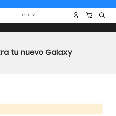
Mi carrito
Moneda
USD -
dólar
estadounidense