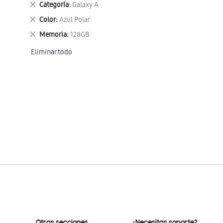
Eliminar
Categoría
Galaxy A
este
Eliminar
Color
Azul Polar
artículo
este
Eliminar
Memoria
128GB
artículo
este
Eliminar todo
artículo
Otras secciones
¿Necesitas soporte?