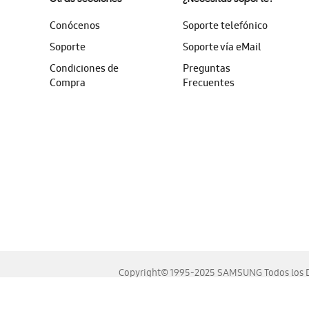
Conócenos
Soporte telefónico
Soporte
Soporte vía eMail
Condiciones de
Preguntas
Compra
Frecuentes
Copyright© 1995-2025 SAMSUNG Todos los D
Este sitio se ve mejor en las últimas versiones de Chrome