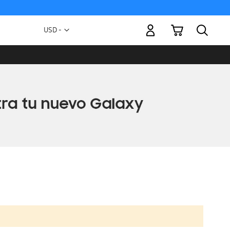
Mi carrito
Moneda
USD -
dólar
estadounidense