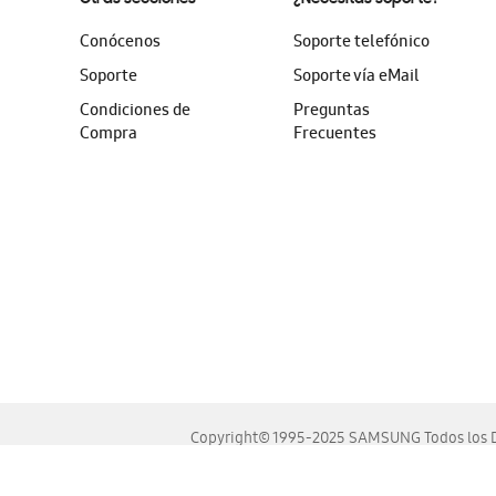
Conócenos
Soporte telefónico
Soporte
Soporte vía eMail
Condiciones de
Preguntas
Compra
Frecuentes
Copyright© 1995-2025 SAMSUNG Todos los D
Este sitio se ve mejor en las últimas versiones de Chrome