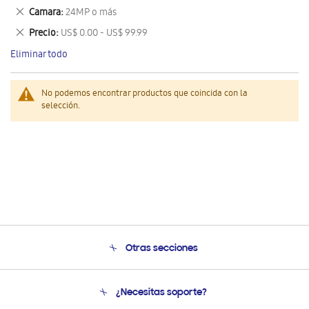
este
Eliminar
Camara
24MP o más
artículo
este
Eliminar
Precio
US$ 0.00 - US$ 99.99
artículo
este
Eliminar todo
artículo
No podemos encontrar productos que coincida con la
selección.
Otras secciones
Conócenos
¿Necesitas soporte?
Soporte