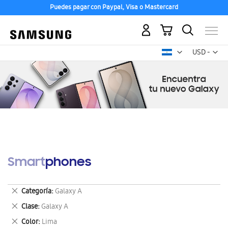
Puedes pagar con Paypal, Visa o Mastercard
Mi carrito
Mon
USD -
dólar
estadounid
Smartphones
Eliminar
Categoría
Galaxy A
este
Eliminar
Clase
Galaxy A
artículo
este
Eliminar
Color
Lima
artículo