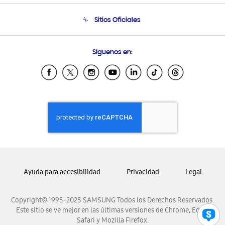
Condiciones de Compra
Soporte telefónico
Sitios Oficiales
Soporte vía eMail
Preguntas Frecuentes
Samsung Costa Rica
Síguenos en:
Samsung Ecuador
Samsung El Salvador
Samsung Guatemala
Samsung Honduras
Samsung Nicaragua
Samsung Panamá
Samsung República Dominicana
Samsung Venezuela
Ayuda para accesibilidad
Privacidad
Legal
Copyright© 1995-2025 SAMSUNG Todos los Derechos Reservados.
Este sitio se ve mejor en las últimas versiones de Chrome, Edge,
Safari y Mozilla Firefox.