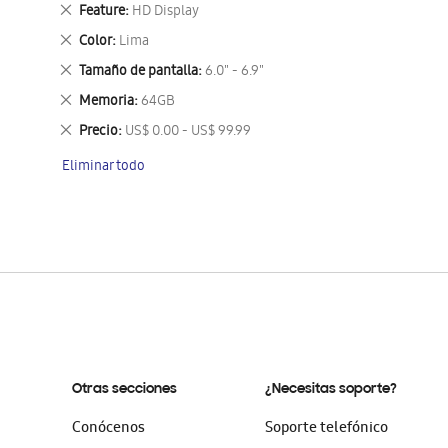
este
Eliminar
Feature
HD Display
artículo
este
Eliminar
Color
Lima
artículo
este
Eliminar
Tamaño de pantalla
6.0" - 6.9"
artículo
este
Eliminar
Memoria
64GB
artículo
este
Eliminar
Precio
US$ 0.00 - US$ 99.99
artículo
este
Eliminar todo
artículo
Otras secciones
¿Necesitas soporte?
Conócenos
Soporte telefónico