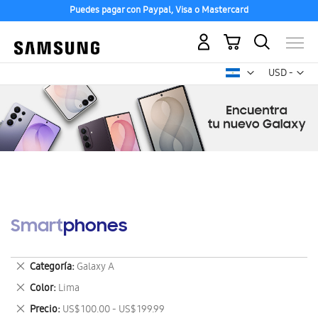
Puedes pagar con Paypal, Visa o Mastercard
Mi carrito
Mon
USD -
dólar
estadounid
Smartphones
Eliminar
Categoría
Galaxy A
este
Eliminar
Color
Lima
artículo
este
Eliminar
Precio
US$ 100.00 - US$ 199.99
artículo