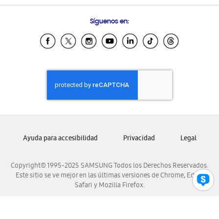
Preguntas Frecuentes
Samsung Costa Rica
Síguenos en:
Samsung Ecuador
Samsung El Salvador
Samsung Guatemala
Samsung Honduras
Samsung Nicaragua
Samsung Panamá
Samsung República Dominicana
Samsung Venezuela
Ayuda para accesibilidad
Privacidad
Legal
Copyright© 1995-2025 SAMSUNG Todos los Derechos Reservados.
Este sitio se ve mejor en las últimas versiones de Chrome, Edge,
Safari y Mozilla Firefox.