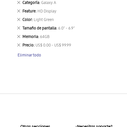
Eliminar
Categoría
Galaxy A
este
Eliminar
Feature
HD Display
artículo
este
Eliminar
Color
Light Green
artículo
este
Eliminar
Tamaño de pantalla
6.0" - 6.9"
artículo
este
Eliminar
Memoria
64GB
artículo
este
Eliminar
Precio
US$ 0.00 - US$ 99.99
artículo
este
Eliminar todo
artículo
Otras secciones
¿Necesitas soporte?