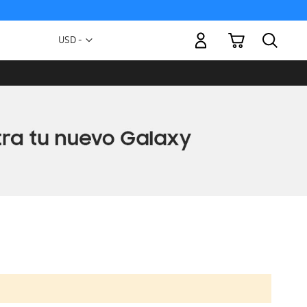
Mi carrito
Moneda
USD -
dólar
estadounidense