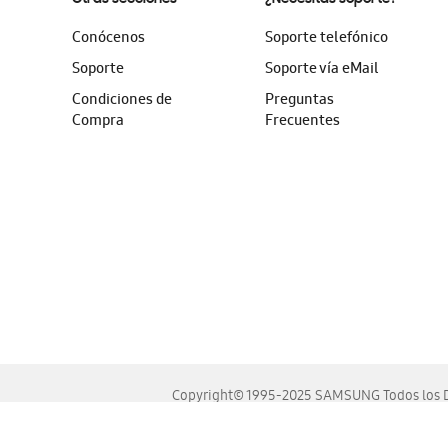
Conócenos
Soporte telefónico
Soporte
Soporte vía eMail
Condiciones de
Preguntas
Compra
Frecuentes
Copyright© 1995-2025 SAMSUNG Todos los D
Este sitio se ve mejor en las últimas versiones de Chrome