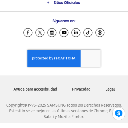
Sitios Oficiales
Soporte vía eMail
Preguntas Frecuentes
Samsung Costa Rica
Síguenos en:
Samsung Ecuador
Samsung El Salvador
Samsung Guatemala
Samsung Honduras
Samsung Nicaragua
Samsung Panamá
Samsung República Dominicana
Samsung Venezuela
Ayuda para accesibilidad
Privacidad
Legal
Copyright© 1995-2025 SAMSUNG Todos los Derechos Reservados.
Este sitio se ve mejor en las últimas versiones de Chrome, Edge,
Safari y Mozilla Firefox.