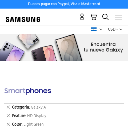
Puedes pagar con Paypal, Visa o Mastercard
Mi carrito
Mon
USD -
dólar
estadounid
Smartphones
Eliminar
Categoría
Galaxy A
este
Eliminar
Feature
HD Display
artículo
este
Eliminar
Color
Light Green
artículo