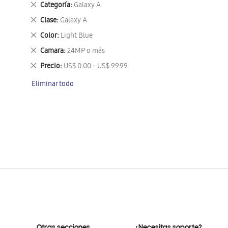
Eliminar
Categoría
Galaxy A
este
Eliminar
Clase
Galaxy A
artículo
este
Eliminar
Color
Light Blue
artículo
este
Eliminar
Camara
24MP o más
artículo
este
Eliminar
Precio
US$ 0.00 - US$ 99.99
artículo
este
Eliminar todo
artículo
Otras secciones
¿Necesitas soporte?