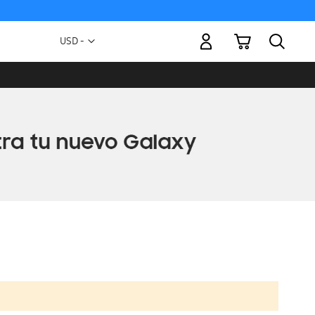
Mi carrito
Moneda
USD -
dólar
estadounidense