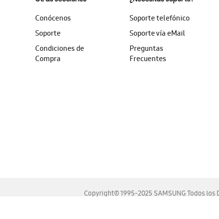
Conócenos
Soporte telefónico
Soporte
Soporte vía eMail
Condiciones de
Preguntas
Compra
Frecuentes
Copyright© 1995-2025 SAMSUNG Todos los D
Este sitio se ve mejor en las últimas versiones de Chrome