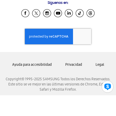
Síguenos en:
Samsung Ecuador
Samsung El Salvador
Samsung Guatemala
Samsung Honduras
Samsung Nicaragua
Samsung Panamá
Samsung República Dominicana
Samsung Venezuela
Ayuda para accesibilidad
Privacidad
Legal
Copyright© 1995-2025 SAMSUNG Todos los Derechos Reservados.
Este sitio se ve mejor en las últimas versiones de Chrome, Edge,
Safari y Mozilla Firefox.