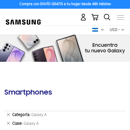
Compra con ENVÍO GRATIS a tu hogar desde 48h hábiles
Mi carrito
Mon
USD -
dólar
estadounid
Smartphones
Eliminar
Categoría
Galaxy A
este
Eliminar
Clase
Galaxy A
artículo
este