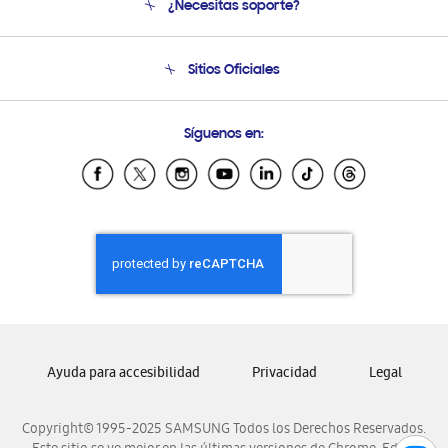
¿Necesitas soporte?
Soporte
Condiciones de Compra
Soporte telefónico
Sitios Oficiales
Soporte vía eMail
Preguntas Frecuentes
Samsung Costa Rica
Síguenos en:
Samsung Ecuador
Samsung El Salvador
Samsung Guatemala
Samsung Honduras
Samsung Nicaragua
Samsung Panamá
Samsung República Dominicana
Samsung Venezuela
Ayuda para accesibilidad
Privacidad
Legal
Copyright© 1995-2025 SAMSUNG Todos los Derechos Reservados.