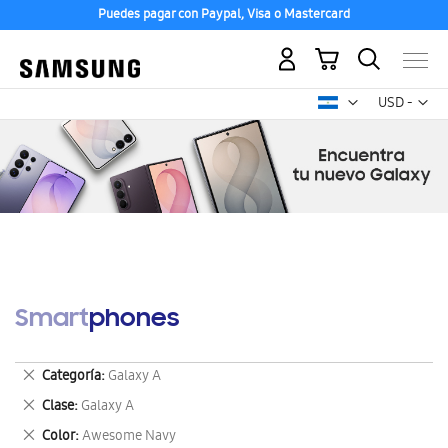
Puedes pagar con Paypal, Visa o Mastercard
Mi carrito
Mon
USD -
dólar
estadounid
Smartphones
Eliminar
Categoría
Galaxy A
este
Eliminar
Clase
Galaxy A
artículo
este
Eliminar
Color
Awesome Navy
artículo