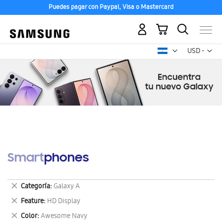
Puedes pagar con Paypal, Visa o Mastercard
Mi carrito
Mon
USD -
dólar
estadounid
Smartphones
Eliminar
Categoría
Galaxy A
este
Eliminar
Feature
HD Display
artículo
este
Eliminar
Color
Awesome Navy
artículo