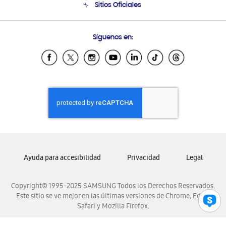
Sitios Oficiales
Soporte vía eMail
Preguntas Frecuentes
Samsung Costa Rica
Síguenos en:
Samsung Ecuador
Samsung El Salvador
Samsung Guatemala
Samsung Honduras
Samsung Nicaragua
Samsung Panamá
Samsung República Dominicana
Samsung Venezuela
Ayuda para accesibilidad
Privacidad
Legal
Copyright© 1995-2025 SAMSUNG Todos los Derechos Reservados.
Este sitio se ve mejor en las últimas versiones de Chrome, Edge,
Safari y Mozilla Firefox.