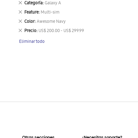
Eliminar
Categoría
Galaxy A
este
Eliminar
Feature
Multi-sim
artículo
este
Eliminar
Color
Awesome Navy
artículo
este
Eliminar
Precio
US$ 200.00 - US$ 299.99
artículo
este
Eliminar todo
artículo
Otras secciones
¿Necesitas soporte?