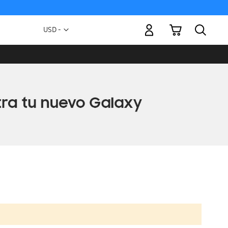
Mi carrito
Moneda
USD -
dólar
estadounidense