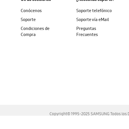
Conócenos
Soporte telefónico
Soporte
Soporte vía eMail
Condiciones de
Preguntas
Compra
Frecuentes
Copyright© 1995-2025 SAMSUNG Todos los D
Este sitio se ve mejor en las últimas versiones de Chrome