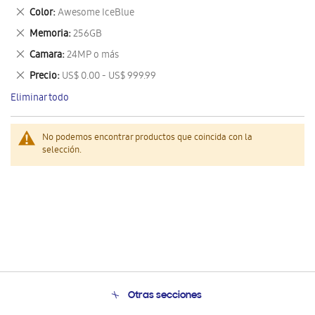
este
Eliminar
Color
Awesome IceBlue
artículo
este
Eliminar
Memoria
256GB
artículo
este
Eliminar
Camara
24MP o más
artículo
este
Eliminar
Precio
US$ 0.00 - US$ 999.99
artículo
este
Eliminar todo
artículo
No podemos encontrar productos que coincida con la
selección.
Otras secciones