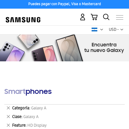
Puedes pagar con Paypal, Visa o Mastercard
Mi carrito
Mon
USD -
dólar
estadounid
Smartphones
Eliminar
Categoría
Galaxy A
este
Eliminar
Clase
Galaxy A
artículo
este
Eliminar
Feature
HD Display
artículo