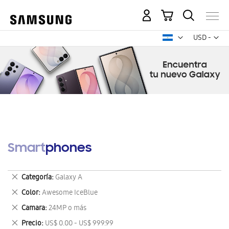
Mi carrito
Mon
USD -
dólar
estadounid
Smartphones
Eliminar
Categoría
Galaxy A
este
Eliminar
Color
Awesome IceBlue
artículo
este
Eliminar
Camara
24MP o más
artículo
este
Eliminar
Precio
US$ 0.00 - US$ 999.99
artículo