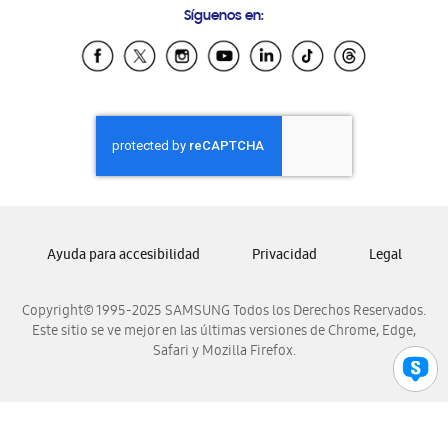
Síguenos en:
Samsung Ecuador
Samsung El Salvador
Samsung Guatemala
Samsung Honduras
Samsung Nicaragua
Samsung Panamá
Samsung República Dominicana
Samsung Venezuela
Ayuda para accesibilidad
Privacidad
Legal
Copyright© 1995-2025 SAMSUNG Todos los Derechos Reservados.
Este sitio se ve mejor en las últimas versiones de Chrome, Edge,
Safari y Mozilla Firefox.