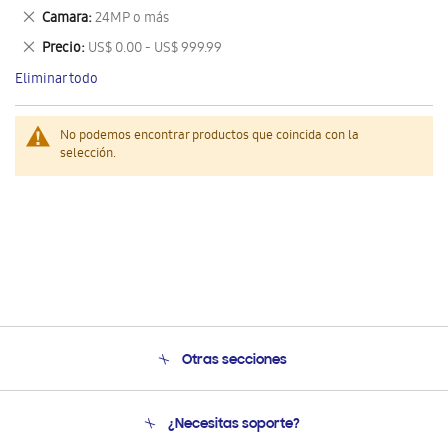
este
Eliminar
Camara
24MP o más
artículo
este
Eliminar
Precio
US$ 0.00 - US$ 999.99
artículo
este
Eliminar todo
artículo
No podemos encontrar productos que coincida con la
selección.
Otras secciones
Conócenos
¿Necesitas soporte?
Soporte