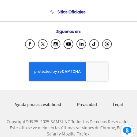
Condiciones de Compra
Soporte telefónico
Sitios Oficiales
Soporte vía eMail
Preguntas Frecuentes
Samsung Costa Rica
Síguenos en:
Samsung Ecuador
Samsung El Salvador
Samsung Guatemala
Samsung Honduras
Samsung Nicaragua
Samsung Panamá
Samsung República Dominicana
Samsung Venezuela
Ayuda para accesibilidad
Privacidad
Legal
Copyright© 1995-2025 SAMSUNG Todos los Derechos Reservados.
Este sitio se ve mejor en las últimas versiones de Chrome, Edge,
Safari y Mozilla Firefox.