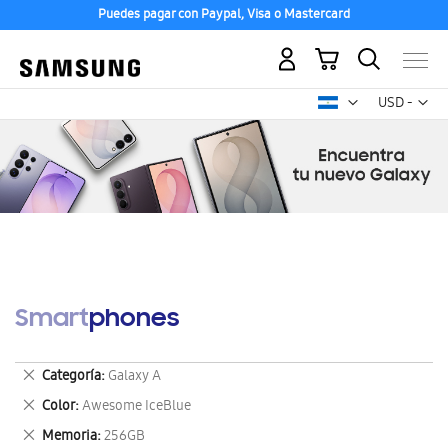
Puedes pagar con Paypal, Visa o Mastercard
Mi carrito
Mon
USD -
dólar
estadounid
Smartphones
Eliminar
Categoría
Galaxy A
este
Eliminar
Color
Awesome IceBlue
artículo
este
Eliminar
Memoria
256GB
artículo