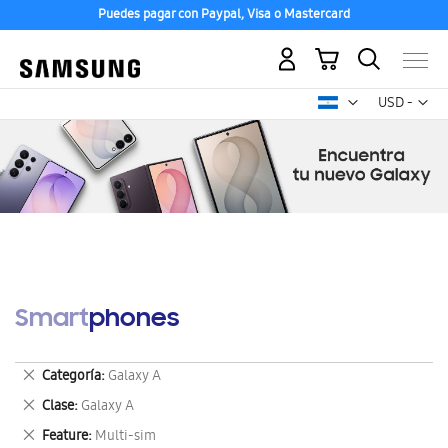
Puedes pagar con Paypal, Visa o Mastercard
Mi carrito
Mon
USD -
dólar
estadounid
Smartphones
Eliminar
Categoría
Galaxy A
este
Eliminar
Clase
Galaxy A
artículo
este
Eliminar
Feature
Multi-sim
artículo