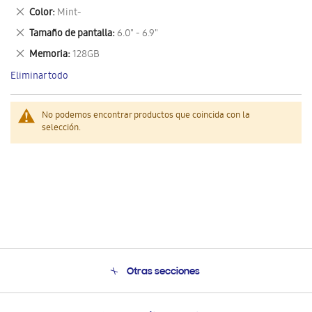
este
Eliminar
Color
Mint-
artículo
este
Eliminar
Tamaño de pantalla
6.0" - 6.9"
artículo
este
Eliminar
Memoria
128GB
artículo
este
Eliminar todo
artículo
No podemos encontrar productos que coincida con la
selección.
Otras secciones
Conócenos