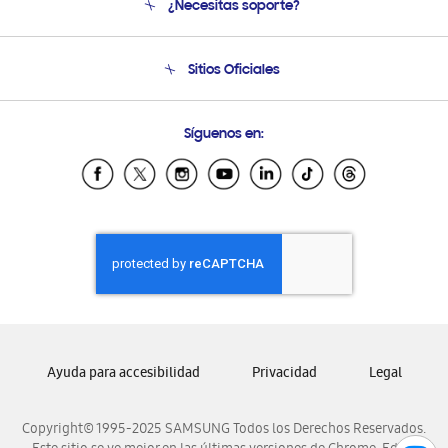
¿Necesitas soporte?
Soporte
Condiciones de Compra
Soporte telefónico
Sitios Oficiales
Soporte vía eMail
Preguntas Frecuentes
Samsung Costa Rica
Síguenos en:
Samsung Ecuador
Samsung El Salvador
Samsung Guatemala
Samsung Honduras
Samsung Nicaragua
Samsung Panamá
Samsung República Dominicana
Samsung Venezuela
Ayuda para accesibilidad
Privacidad
Legal
Copyright© 1995-2025 SAMSUNG Todos los Derechos Reservados.