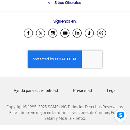
Sitios Oficiales
Soporte vía eMail
Preguntas Frecuentes
Samsung Costa Rica
Síguenos en:
Samsung Ecuador
Samsung El Salvador
Samsung Guatemala
Samsung Honduras
Samsung Nicaragua
Samsung Panamá
Samsung República Dominicana
Samsung Venezuela
Ayuda para accesibilidad
Privacidad
Legal
Copyright© 1995-2025 SAMSUNG Todos los Derechos Reservados.
Este sitio se ve mejor en las últimas versiones de Chrome, Edge,
Safari y Mozilla Firefox.