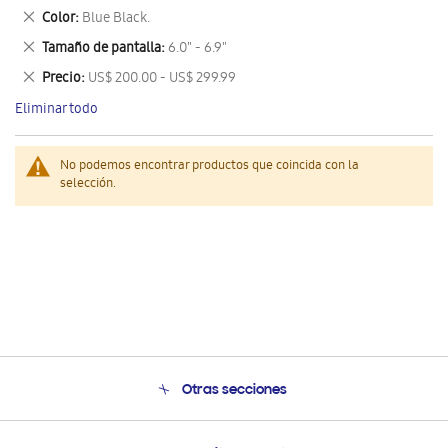
este
Eliminar
Color
Blue Black.
artículo
este
Eliminar
Tamaño de pantalla
6.0" - 6.9"
artículo
este
Eliminar
Precio
US$ 200.00 - US$ 299.99
artículo
este
Eliminar todo
artículo
No podemos encontrar productos que coincida con la
selección.
Otras secciones
Conócenos