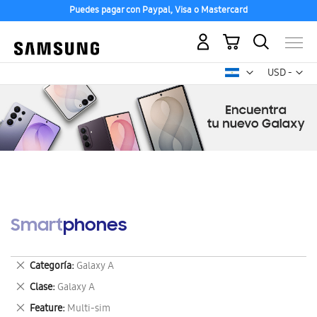
Puedes pagar con Paypal, Visa o Mastercard
Mi carrito
Mon
USD -
dólar
estadounid
Smartphones
Eliminar
Categoría
Galaxy A
este
Eliminar
Clase
Galaxy A
artículo
este
Eliminar
Feature
Multi-sim
artículo