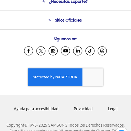
¿Necesitas soporte?
Soporte
Condiciones de Compra
Soporte telefónico
Sitios Oficiales
Soporte vía eMail
Preguntas Frecuentes
Samsung Costa Rica
Síguenos en:
Samsung Ecuador
Samsung El Salvador
Samsung Guatemala
Samsung Honduras
Samsung Nicaragua
Samsung Panamá
Samsung República Dominicana
Samsung Venezuela
Ayuda para accesibilidad
Privacidad
Legal
Copyright© 1995-2025 SAMSUNG Todos los Derechos Reservados.