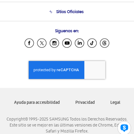
Condiciones de Compra
Soporte telefónico
Sitios Oficiales
Soporte vía eMail
Preguntas Frecuentes
Samsung Costa Rica
Síguenos en:
Samsung Ecuador
Samsung El Salvador
Samsung Guatemala
Samsung Honduras
Samsung Nicaragua
Samsung Panamá
Samsung República Dominicana
Samsung Venezuela
Ayuda para accesibilidad
Privacidad
Legal
Copyright© 1995-2025 SAMSUNG Todos los Derechos Reservados.
Este sitio se ve mejor en las últimas versiones de Chrome, Edge,
Safari y Mozilla Firefox.