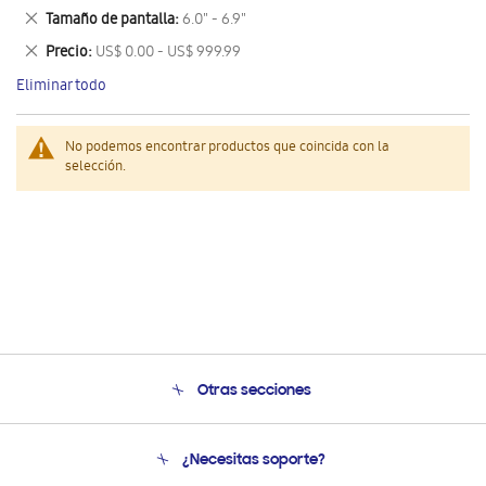
este
Eliminar
Tamaño de pantalla
6.0" - 6.9"
artículo
este
Eliminar
Precio
US$ 0.00 - US$ 999.99
artículo
este
Eliminar todo
artículo
No podemos encontrar productos que coincida con la
selección.
Otras secciones
Conócenos
¿Necesitas soporte?
Soporte