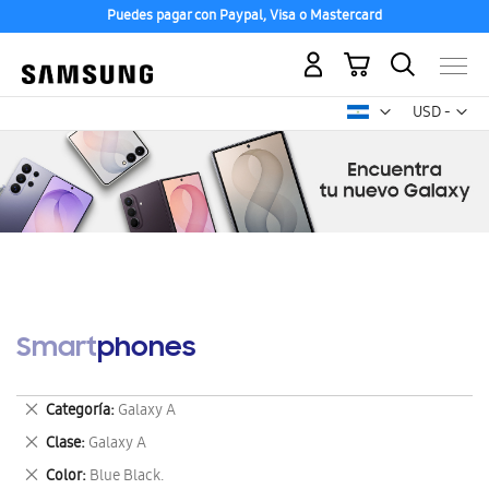
Puedes pagar con Paypal, Visa o Mastercard
Mi carrito
Mon
USD -
dólar
estadounid
Smartphones
Eliminar
Categoría
Galaxy A
este
Eliminar
Clase
Galaxy A
artículo
este
Eliminar
Color
Blue Black.
artículo