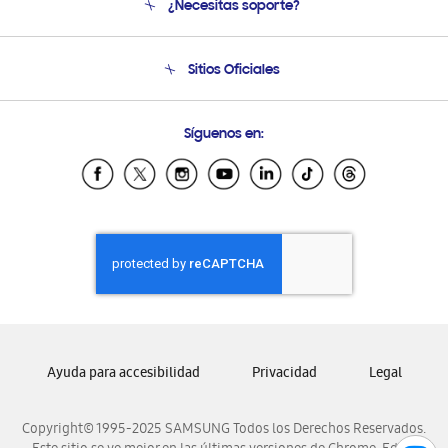
¿Necesitas soporte?
Soporte
Condiciones de Compra
Soporte telefónico
Sitios Oficiales
Soporte vía eMail
Preguntas Frecuentes
Samsung Costa Rica
Síguenos en:
Samsung Ecuador
Samsung El Salvador
Samsung Guatemala
Samsung Honduras
Samsung Nicaragua
Samsung Panamá
Samsung República Dominicana
Samsung Venezuela
Ayuda para accesibilidad
Privacidad
Legal
Copyright© 1995-2025 SAMSUNG Todos los Derechos Reservados.