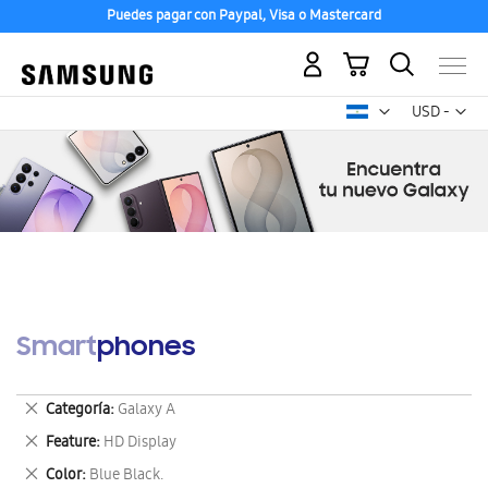
Puedes pagar con Paypal, Visa o Mastercard
Mi carrito
Mon
USD -
dólar
estadounid
Smartphones
Eliminar
Categoría
Galaxy A
este
Eliminar
Feature
HD Display
artículo
este
Eliminar
Color
Blue Black.
artículo