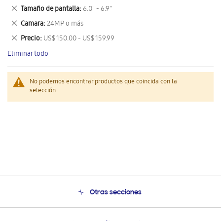
este
Eliminar
Tamaño de pantalla
6.0" - 6.9"
artículo
este
Eliminar
Camara
24MP o más
artículo
este
Eliminar
Precio
US$ 150.00 - US$ 159.99
artículo
este
Eliminar todo
artículo
No podemos encontrar productos que coincida con la
selección.
Otras secciones
Conócenos