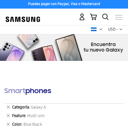
Puedes pagar con Paypal, Visa o Mastercard
Mi carrito
Mon
USD -
dólar
estadounid
Smartphones
Eliminar
Categoría
Galaxy A
este
Eliminar
Feature
Multi-sim
artículo
este
Eliminar
Color
Blue Black.
artículo