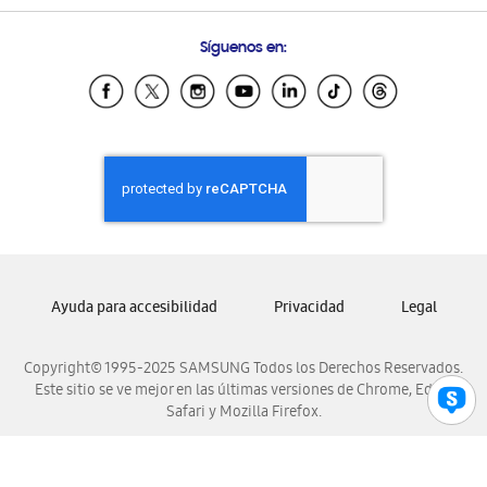
Preguntas Frecuentes
Samsung Costa Rica
Síguenos en:
Samsung Ecuador
Samsung El Salvador
Samsung Guatemala
Samsung Honduras
Samsung Nicaragua
Samsung Panamá
Samsung República Dominicana
Samsung Venezuela
Ayuda para accesibilidad
Privacidad
Legal
Copyright© 1995-2025 SAMSUNG Todos los Derechos Reservados.
Este sitio se ve mejor en las últimas versiones de Chrome, Edge,
Safari y Mozilla Firefox.