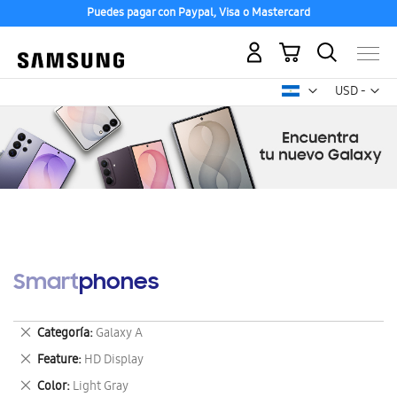
Puedes pagar con Paypal, Visa o Mastercard
Mi carrito
Mon
USD -
dólar
estadounid
Smartphones
Eliminar
Categoría
Galaxy A
este
Eliminar
Feature
HD Display
artículo
este
Eliminar
Color
Light Gray
artículo