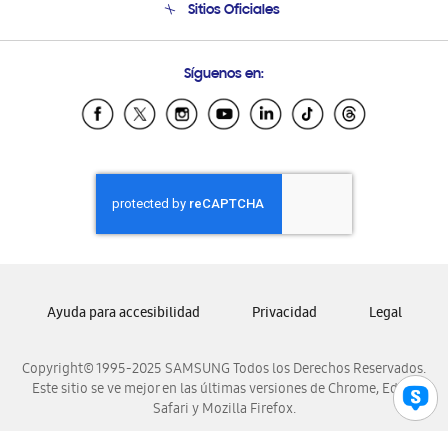
Sitios Oficiales
Soporte vía eMail
Preguntas Frecuentes
Samsung Costa Rica
Síguenos en:
Samsung Ecuador
Samsung El Salvador
Samsung Guatemala
Samsung Honduras
Samsung Nicaragua
Samsung Panamá
Samsung República Dominicana
Samsung Venezuela
Ayuda para accesibilidad
Privacidad
Legal
Copyright© 1995-2025 SAMSUNG Todos los Derechos Reservados.
Este sitio se ve mejor en las últimas versiones de Chrome, Edge,
Safari y Mozilla Firefox.