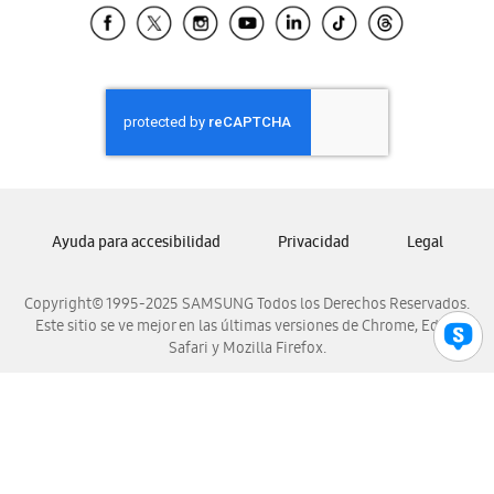
Samsung El Salvador
Samsung Guatemala
Samsung Honduras
Samsung Nicaragua
Samsung Panamá
Samsung República Dominicana
Samsung Venezuela
Ayuda para accesibilidad
Privacidad
Legal
Copyright© 1995-2025 SAMSUNG Todos los Derechos Reservados.
Este sitio se ve mejor en las últimas versiones de Chrome, Edge,
Safari y Mozilla Firefox.