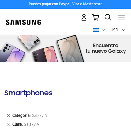
Puedes pagar con Paypal, Visa o Mastercard
Mi carrito
Mon
USD -
dólar
estadounid
Smartphones
Eliminar
Categoría
Galaxy A
este
Eliminar
Clase
Galaxy A
artículo
este