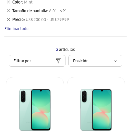
Eliminar
Color
Mint
artículo
este
Eliminar
Tamaño de pantalla
6.0" - 6.9"
artículo
este
Eliminar
Precio
US$ 200.00 - US$ 299.99
artículo
este
Eliminar todo
artículo
2
artículos
Filtrar por