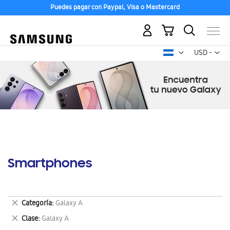
Puedes pagar con Paypal, Visa o Mastercard
Mi carrito
Mon
USD -
dólar
estadounid
Smartphones
Eliminar
Categoría
Galaxy A
este
Eliminar
Clase
Galaxy A
artículo
este