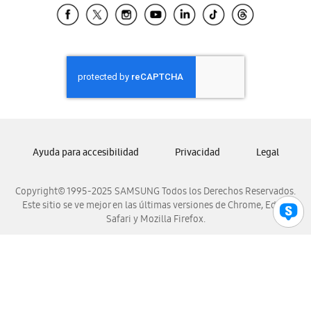
Samsung El Salvador
Samsung Guatemala
Samsung Honduras
Samsung Nicaragua
Samsung Panamá
Samsung República Dominicana
Samsung Venezuela
Ayuda para accesibilidad
Privacidad
Legal
Copyright© 1995-2025 SAMSUNG Todos los Derechos Reservados.
Este sitio se ve mejor en las últimas versiones de Chrome, Edge,
Safari y Mozilla Firefox.