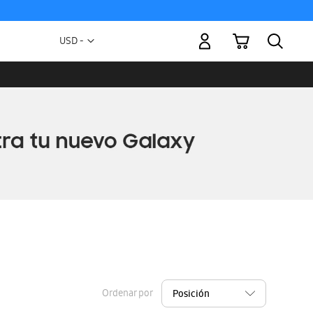
Mi carrito
Moneda
USD -
dólar
estadounidense
Ordenar por