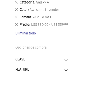
Eliminar
Categoría
Galaxy A
este
Eliminar
Color
Awesome Lavender
artículo
este
Eliminar
Camara
24MP o más
artículo
este
Eliminar
Precio
US$ 330.00 - US$ 339.99
artículo
este
Eliminar todo
artículo
Opciones de compra
CLASE
FEATURE