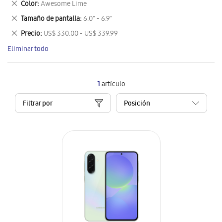
Eliminar
Color
Awesome Lime
artículo
este
Eliminar
Tamaño de pantalla
6.0" - 6.9"
artículo
este
Eliminar
Precio
US$ 330.00 - US$ 339.99
artículo
este
Eliminar todo
artículo
1
artículo
Filtrar por