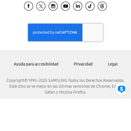
Samsung El Salvador
Samsung Guatemala
Samsung Honduras
Samsung Nicaragua
Samsung Panamá
Samsung República Dominicana
Samsung Venezuela
Ayuda para accesibilidad
Privacidad
Legal
Copyright© 1995-2025 SAMSUNG Todos los Derechos Reservados.
Este sitio se ve mejor en las últimas versiones de Chrome, Edge,
Safari y Mozilla Firefox.