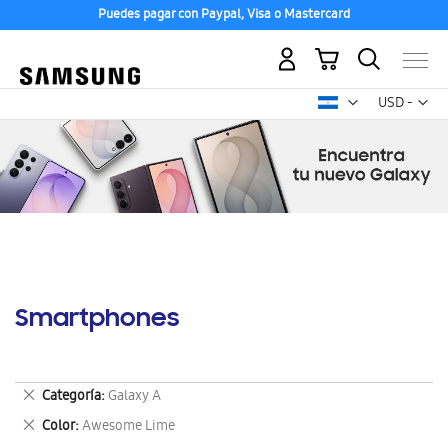
Puedes pagar con Paypal, Visa o Mastercard
Mi carrito
Mon
USD -
dólar
estadounid
Smartphones
Eliminar
Categoría
Galaxy A
este
Eliminar
Color
Awesome Lime
artículo
este