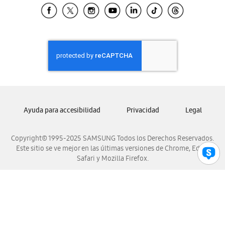
Samsung El Salvador
Samsung Guatemala
Samsung Honduras
Samsung Nicaragua
Samsung Panamá
Samsung República Dominicana
Samsung Venezuela
Ayuda para accesibilidad
Privacidad
Legal
Copyright© 1995-2025 SAMSUNG Todos los Derechos Reservados.
Este sitio se ve mejor en las últimas versiones de Chrome, Edge,
Safari y Mozilla Firefox.