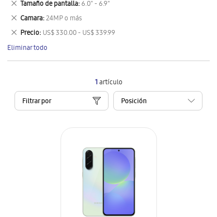
Eliminar
Tamaño de pantalla
6.0" - 6.9"
artículo
este
Eliminar
Camara
24MP o más
artículo
este
Eliminar
Precio
US$ 330.00 - US$ 339.99
artículo
este
Eliminar todo
artículo
1
artículo
Filtrar por