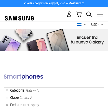
Puedes pagar con Paypal, Visa o Mastercard
Mi carrito
Mon
USD -
dólar
estadounid
Smartphones
Eliminar
Categoría
Galaxy A
este
Eliminar
Clase
Galaxy A
artículo
este
Eliminar
Feature
HD Display
artículo