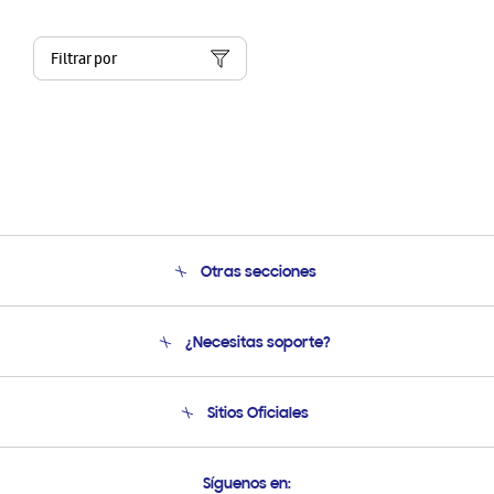
Filtrar por
Otras secciones
Conócenos
¿Necesitas soporte?
Soporte
Condiciones de Compra
Soporte telefónico
Sitios Oficiales
Soporte vía eMail
Preguntas Frecuentes
Samsung Costa Rica
Síguenos en: