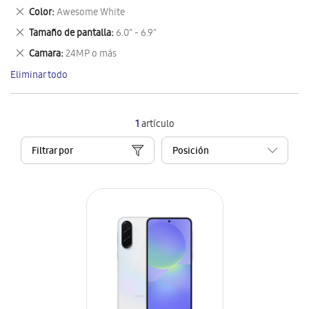
este
Eliminar
Color
Awesome White
artículo
este
Eliminar
Tamaño de pantalla
6.0" - 6.9"
artículo
este
Eliminar
Camara
24MP o más
artículo
este
Eliminar todo
artículo
1
artículo
Filtrar por