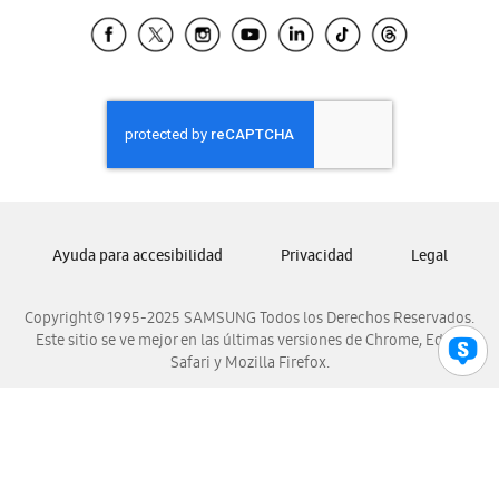
Samsung Ecuador
Samsung El Salvador
Samsung Guatemala
Samsung Honduras
Samsung Nicaragua
Samsung Panamá
Samsung República Dominicana
Samsung Venezuela
Ayuda para accesibilidad
Privacidad
Legal
Copyright© 1995-2025 SAMSUNG Todos los Derechos Reservados.
Este sitio se ve mejor en las últimas versiones de Chrome, Edge,
Safari y Mozilla Firefox.