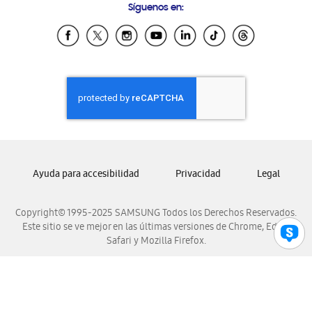
Síguenos en:
Samsung Ecuador
Samsung El Salvador
Samsung Guatemala
Samsung Honduras
Samsung Nicaragua
Samsung Panamá
Samsung República Dominicana
Samsung Venezuela
Ayuda para accesibilidad
Privacidad
Legal
Copyright© 1995-2025 SAMSUNG Todos los Derechos Reservados.
Este sitio se ve mejor en las últimas versiones de Chrome, Edge,
Safari y Mozilla Firefox.