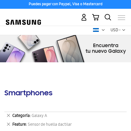
Puedes pagar con Paypal, Visa o Mastercard
Mi carrito
Mon
USD -
dólar
estadounid
Smartphones
Eliminar
Categoría
Galaxy A
este
Eliminar
Feature
Sensor de huella dactilar
artículo
este