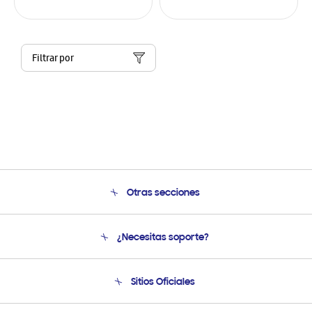
Filtrar por
Otras secciones
Conócenos
¿Necesitas soporte?
Soporte
Condiciones de Compra
Soporte telefónico
Sitios Oficiales
Soporte vía eMail