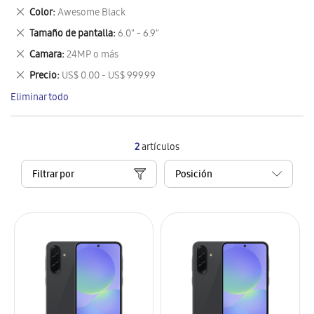
este
Eliminar
Color
Awesome Black
artículo
este
Eliminar
Tamaño de pantalla
6.0" - 6.9"
artículo
este
Eliminar
Camara
24MP o más
artículo
este
Eliminar
Precio
US$ 0.00 - US$ 999.99
artículo
este
Eliminar todo
artículo
2
artículos
Filtrar por