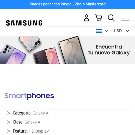
Puedes pagar con Paypal, Visa o Mastercard
Mi carrito
Mon
USD -
dólar
estadounid
Smartphones
Eliminar
Categoría
Galaxy A
este
Eliminar
Clase
Galaxy A
artículo
este
Eliminar
Feature
HD Display
artículo