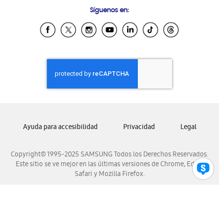
Preguntas Frecuentes
Samsung Costa Rica
Síguenos en:
Samsung Ecuador
Samsung El Salvador
Samsung Guatemala
Samsung Honduras
Samsung Nicaragua
Samsung Panamá
Samsung República Dominicana
Samsung Venezuela
Ayuda para accesibilidad
Privacidad
Legal
Copyright© 1995-2025 SAMSUNG Todos los Derechos Reservados.
Este sitio se ve mejor en las últimas versiones de Chrome, Edge,
Safari y Mozilla Firefox.