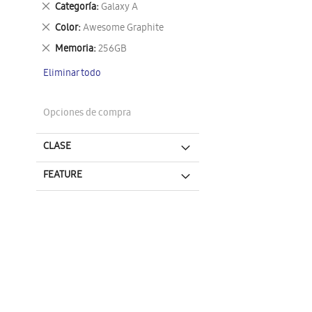
Eliminar
Categoría
Galaxy A
este
Eliminar
Color
Awesome Graphite
artículo
este
Eliminar
Memoria
256GB
artículo
este
Eliminar todo
artículo
Opciones de compra
CLASE
FEATURE