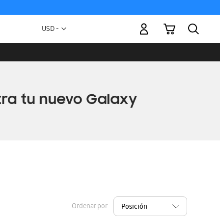
Mi carrito
Moneda
USD -
dólar
estadounidense
Ordenar por