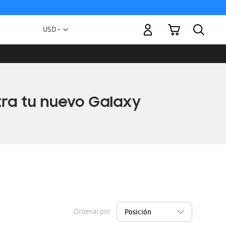
Mi carrito
Moneda
USD -
dólar
estadounidense
Ordenar por