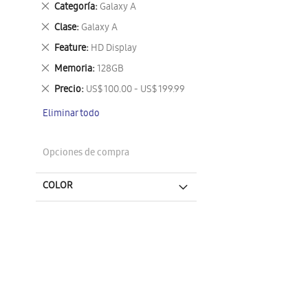
Eliminar
Categoría
Galaxy A
este
Eliminar
Clase
Galaxy A
artículo
este
Eliminar
Feature
HD Display
artículo
este
Eliminar
Memoria
128GB
artículo
este
Eliminar
Precio
US$ 100.00 - US$ 199.99
artículo
este
Eliminar todo
artículo
Opciones de compra
COLOR