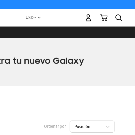
Mi carrito
Moneda
USD -
dólar
estadounidense
Ordenar por