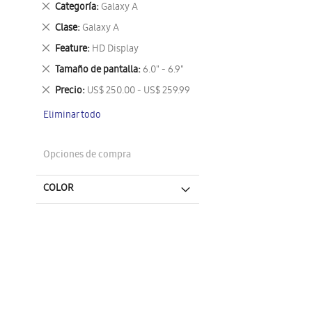
Eliminar
Categoría
Galaxy A
este
Eliminar
Clase
Galaxy A
artículo
este
Eliminar
Feature
HD Display
artículo
este
Eliminar
Tamaño de pantalla
6.0" - 6.9"
artículo
este
Eliminar
Precio
US$ 250.00 - US$ 259.99
artículo
este
Eliminar todo
artículo
Opciones de compra
COLOR