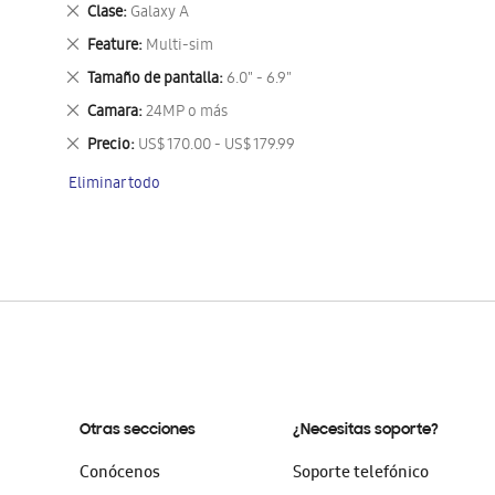
este
Eliminar
Clase
Galaxy A
artículo
este
Eliminar
Feature
Multi-sim
artículo
este
Eliminar
Tamaño de pantalla
6.0" - 6.9"
artículo
este
Eliminar
Camara
24MP o más
artículo
este
Eliminar
Precio
US$ 170.00 - US$ 179.99
artículo
este
Eliminar todo
artículo
Otras secciones
¿Necesitas soporte?
Conócenos
Soporte telefónico