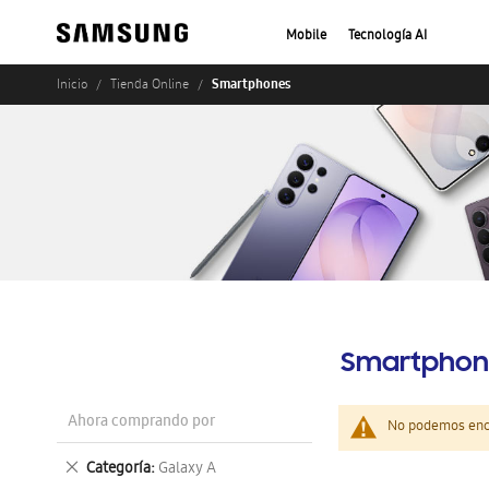
Mobile
Tecnología AI
Smartphones
Inicio
Tienda Online
Smartphon
Ahora comprando por
No podemos enco
Eliminar
Categoría
Galaxy A