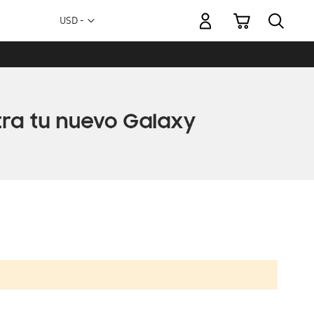
Mi carrito
Moneda
USD -
dólar
estadounidense