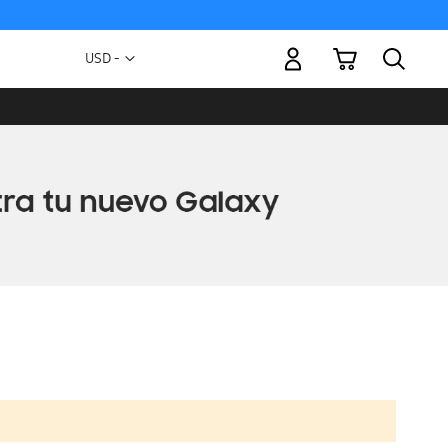
Mi carrito
Moneda
USD -
dólar
estadounidense