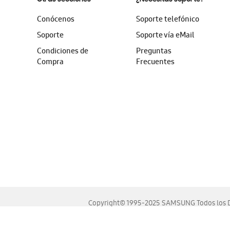
Conócenos
Soporte telefónico
Soporte
Soporte vía eMail
Condiciones de
Preguntas
Compra
Frecuentes
Copyright© 1995-2025 SAMSUNG Todos los D
Este sitio se ve mejor en las últimas versiones de Chrome