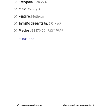
Eliminar
Categoría
Galaxy A
este
Eliminar
Clase
Galaxy A
artículo
este
Eliminar
Feature
Multi-sim
artículo
este
Eliminar
Tamaño de pantalla
6.0" - 6.9"
artículo
este
Eliminar
Precio
US$ 170.00 - US$ 179.99
artículo
este
Eliminar todo
artículo
Otras secciones
¿Necesitas soporte?